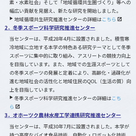
素・水素社会」そして「地域循環共生圏づくり」等への
幅広い貢献を見据え、新たな研究を開始しました。
▶
地域循環共生研究推進センターの詳細は
こちら
2．冬季スポーツ科学研究推進センター
当センターは、平成28年4月に設置されました。積雪寒
冷地域に立地する本学の特色ある研究テーマとして冬季
スポーツに集中的に取り組み、アスリートの競技力向上
を目指しています。また、地域での生涯スポーツとして
の冬季スポーツの発展と定着により、高齢化・過疎化が
進む地域社会の活性化と地域住民のQOL（生活の質）向
上を目指しています。
▶
冬季スポーツ科学研究推進センターの詳細は
こち
ら
3．オホーツク農林水産工学連携研究推進センター
当センターは、平成30年7月に設置されました。本学が
持つ高度なバイオ食品技術、自動化・ロボット化技術、