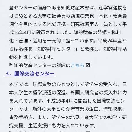
当センターの前身である知的財産本部は、産学官連携を
はじめとする大学の社会貢献領域の業務一本化・総合最
適化を目的とする地域連携・研究戦略室の一員として平
成16年4月に設置されました。知的財産の発掘・権利
化・管理・活用を一元的に担っています。平成24年度か
らは名称を「知的財産センター」と改称し、知的財産活
動を推進しています。
▶
知的財産センターの詳細は
こちら
３．国際交流センター
本学では、国際貢献のひとつとして留学生の受入れ、日
本人学生の留学派遣の促進、外国人研究者の受入れに力
を入れています。平成16年4月に開設した国際交流セン
ターでは、海外の大学との交流事業の企画、情報収集、
事務手続き、また、留学生の北見工業大学での勉学・研
究支援、生活支援にも力を入れています。