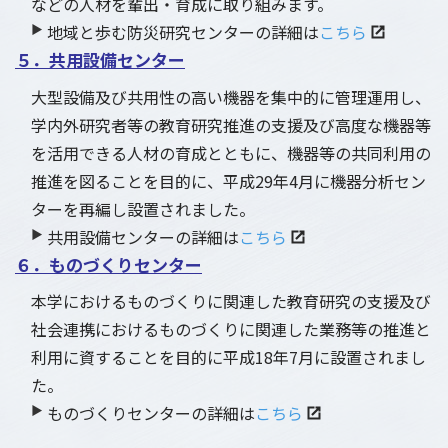
などの人材を輩出・育成に取り組みます。
▶
地域と歩む防災研究センターの詳細は
こちら
５．共用設備センター
大型設備及び共用性の高い機器を集中的に管理運用し、
学内外研究者等の教育研究推進の支援及び高度な機器等
を活用できる人材の育成とともに、機器等の共同利用の
推進を図ることを目的に、平成29年4月に機器分析セン
ターを再編し設置されました。
▶
共用設備センターの詳細は
こちら
６．ものづくりセンター
本学におけるものづくりに関連した教育研究の支援及び
社会連携におけるものづくりに関連した業務等の推進と
利用に資することを目的に平成18年7月に設置されまし
た。
▶
ものづくりセンターの詳細は
こちら