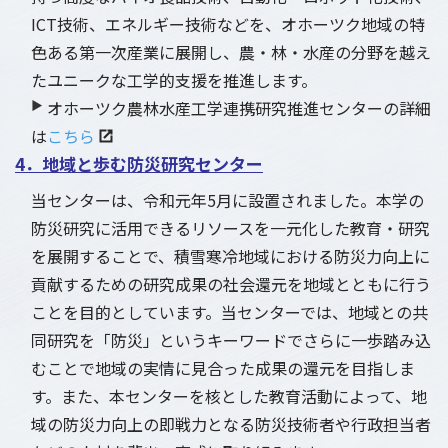
ICT技術、エネルギー技術などを、オホーツク地域の特
色ある第一次産業に展開し、農・林・水産の分野を越え
たユニークな工学的支援を推進します。
▶
オホーツク農林水産工学連携研究推進センターの詳細
は
こちら
4．地域と歩む防災研究センター
当センターは、令和元年5月に設置されました。本学の
防災研究に活用できるリソースを一元化した教育・研究
を展開することで、積雪寒冷地域における防災力向上に
貢献するための研究成果の社会還元を地域とともに行う
ことを目的としています。当センターでは、地域との共
同研究を「防災」というキーワードでさらに一歩踏み込
むことで地域の実情に見合った成果の還元を目指しま
す。また、本センターを核とした教育活動によって、地
域の防災力向上の即戦力となる防災技術者や行政担当者