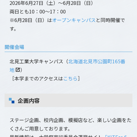
2026年6月27日（土）～6月28日（日）
両日とも10：00～17：00
※6月28日（日）は
オープンキャンパス
と同時開催で
す。
開催会場
北見工業大学キャンパス（
北海道北見市公園町165番
地
）
［本学までのアクセスは
こちら
］
企画内容
ステージ企画、校内企画、模擬店など、楽しい企画をた
くさんご用意しております。
最新情報は、大学祭実行委員会運営サイト
「KITFes 6