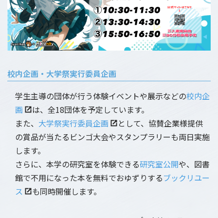
校内企画・大学祭実行委員企画
学生主導の団体が行う体験イベントや展示などの
校内企
画
は、全18団体を予定しています。
また、
大学祭実行委員企画
として、協賛企業様提供
の賞品が当たるビンゴ大会やスタンプラリーも両日実施
します。
さらに、本学の研究室を体験できる
研究室公開
や、図書
館で不用になった本を無料でおゆずりする
ブックリユー
ス
も同時開催します。