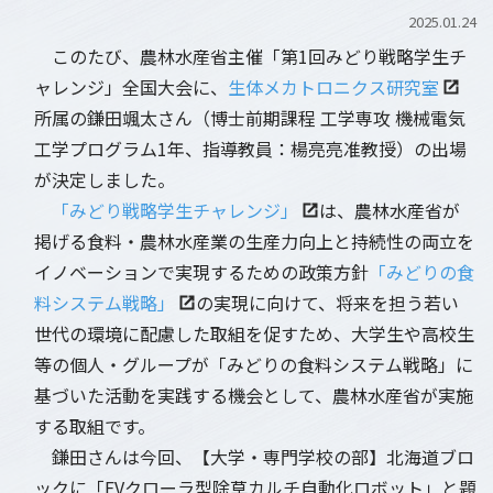
2025.01.24
このたび、農林水産省主催「第1回みどり戦略学生チ
ャレンジ」全国大会に、
生体メカトロニクス研究室
所属の鎌田颯太さん（博士前期課程 工学専攻 機械電気
工学プログラム1年、指導教員：楊亮亮准教授）の出場
が決定しました。
「みどり戦略学生チャレンジ」
は、農林水産省が
掲げる食料・農林水産業の生産力向上と持続性の両立を
イノベーションで実現するための政策方針
「みどりの食
料システム戦略」
の実現に向けて、将来を担う若い
世代の環境に配慮した取組を促すため、大学生や高校生
等の個人・グループが「みどりの食料システム戦略」に
基づいた活動を実践する機会として、農林水産省が実施
する取組です。
鎌田さんは今回、【大学・専門学校の部】北海道ブロ
ックに「EVクローラ型除草カルチ自動化ロボット」と題