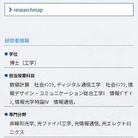
researchmap
研究者情報
学位
博士（工学）
担当授業科目
数値計算 社会ｲﾝﾌﾗ, ディジタル通信工学 社会ｲﾝﾌﾗ, 情
報デザイン・コミュニケーション総合工学I 情報ﾃﾞｻﾞｲ
ﾝ, 情報光学特論IV 情報通信，
専門分野
非線形光学, 光ファイバ工学, 光情報通信, 光エレクトロ
ニクス