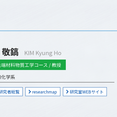
 敬鎬
KIM Kyung Ho
先端材料物質工学コース / 教授
用化学系
研究者総覧
researchmap
研究室WEBサイト