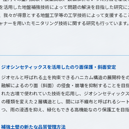
を活用した地盤補強技術によって問題の解決を目指した研究に
、我々が得意とする地盤工学等の工学技術によって支援するこ
ャナーを用いたモニタリング技術に関する研究も行っています
ジオシンセティックスを活用したのり面保護・斜面安定
ジオセルと呼ばれる土を拘束できるハニカム構造の展開枠を
融解によるのり面（斜面）の侵食・崩壊を抑制することを目
れた古墳で使われていた技術を応用し、ジオシンセティック
の種類を変えた２層構造とし、間には不織布と呼ばれるシー
つ、雨の浸透を抑え、緑化もできる高機能なのり保護工を目
補強土壁の新たな品質管理方法