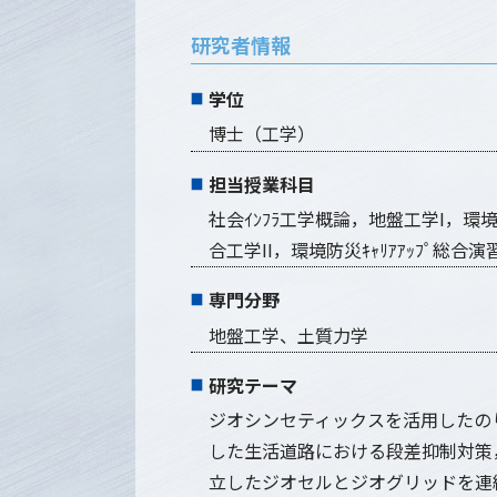
研究者情報
学位
博士（工学）
担当授業科目
社会ｲﾝﾌﾗ工学概論，地盤工学I，環
合工学II，環境防災ｷｬﾘｱｱｯﾌﾟ総合演
専門分野
地盤工学、土質力学
研究テーマ
ジオシンセティックスを活用したの
した生活道路における段差抑制対策
立したジオセルとジオグリッドを連