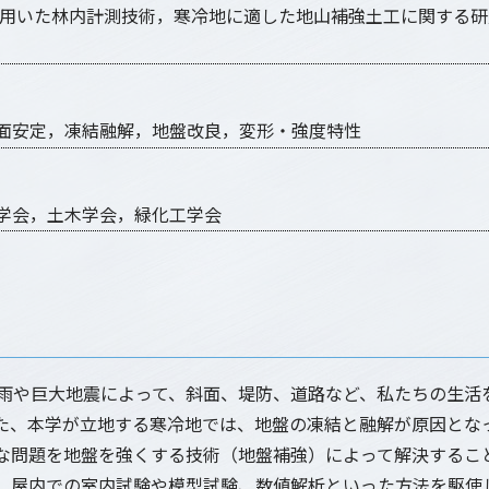
を用いた林内計測技術，寒冷地に適した地山補強土工に関する
面安定，凍結融解，地盤改良，変形・強度特性
学会，土木学会，緑化工学会
雨や巨大地震によって、斜面、堤防、道路など、私たちの生活
た、本学が立地する寒冷地では、地盤の凍結と融解が原因とな
な問題を地盤を強くする技術（地盤補強）によって解決するこ
、屋内での室内試験や模型試験、数値解析といった方法を駆使