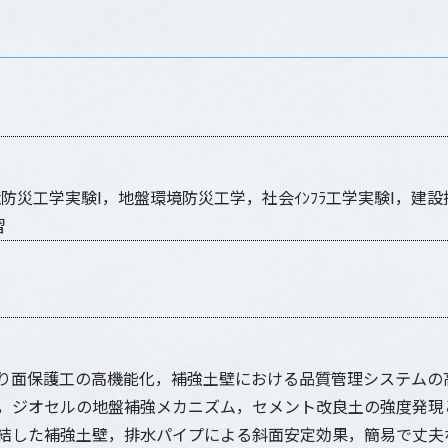
境防災工学実験I，地盤環境防災工学，社会ｲﾝﾌﾗ工学実験I，建
習
り面保護工の高機能化，補強土壁における品質管理システムの
，ジオセルの地盤補強メカニズム，セメント改良土の強度発現
結した補強土壁，排水パイプによる斜面安定効果，簡易で丈夫