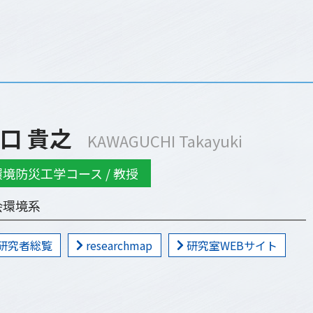
口 貴之
KAWAGUCHI Takayuki
環境防災工学コース / 教授
会環境系
研究者総覧
researchmap
研究室WEBサイト